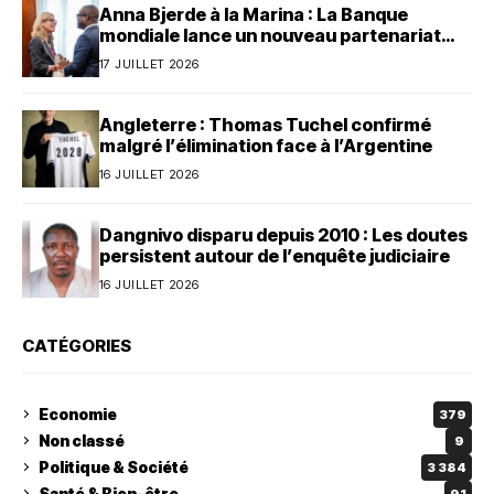
Anna Bjerde à la Marina : La Banque
mondiale lance un nouveau partenariat
avec le Bénin
17 JUILLET 2026
Angleterre : Thomas Tuchel confirmé
malgré l’élimination face à l’Argentine
16 JUILLET 2026
Dangnivo disparu depuis 2010 : Les doutes
persistent autour de l’enquête judiciaire
16 JUILLET 2026
CATÉGORIES
Economie
379
Non classé
9
Politique & Société
3 384
Santé & Bien-être
91