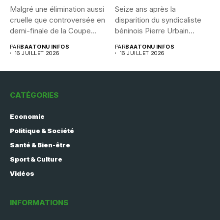
Malgré une élimination aussi
Seize ans après la
cruelle que controversée en
disparition du syndicaliste
demi-finale de la Coupe...
béninois Pierre Urbain
Dangnivo, l’affaire...
PAR
BAATONU INFOS
PAR
BAATONU INFOS
16 JUILLET 2026
16 JUILLET 2026
CATÉGORIES
Economie
Politique & Société
Santé & Bien-être
Sport & Culture
Vidéos
INFORMATIONS