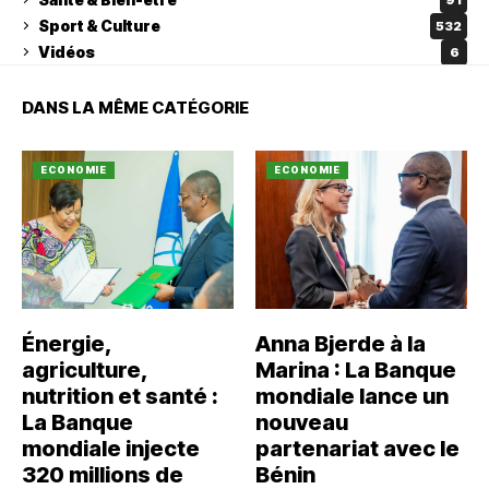
Sport & Culture
532
Vidéos
6
DANS LA MÊME CATÉGORIE
ECONOMIE
ECONOMIE
Énergie,
Anna Bjerde à la
agriculture,
Marina : La Banque
nutrition et santé :
mondiale lance un
La Banque
nouveau
mondiale injecte
partenariat avec le
320 millions de
Bénin