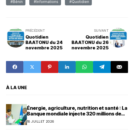
#Bénin
#Informations
#Quotidien
PRÉCÉDENT
SUIVANT
Quotidien
Quotidien
BAATONU du 24
BAATONU du 26
novembre 2025
novembre 2025
À LA UNE
Énergie, agriculture, nutrition et santé : La
Banque mondiale injecte 320 millions de
dollars au Bénin
18 JUILLET 2026