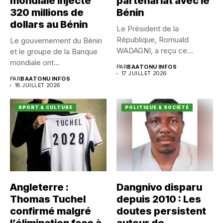
mondiale injecte
partenariat avec le
320 millions de
Bénin
dollars au Bénin
Le Président de la
République, Romuald
Le gouvernement du Bénin
WADAGNI, a reçu ce
et le groupe de la Banque
vendredi 17...
mondiale ont...
PAR
BAATONU INFOS
17 JUILLET 2026
PAR
BAATONU INFOS
18 JUILLET 2026
SPORT & CULTURE
POLITIQUE & SOCIÉTÉ
Angleterre :
Dangnivo disparu
Thomas Tuchel
depuis 2010 : Les
confirmé malgré
doutes persistent
l’élimination face à
autour de