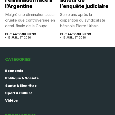
l’Argentine
l’enquête judiciaire
Malgré une élimination aussi
Seize ans après la
cruelle que controversée en
disparition du syndicaliste
demi-finale de la Coupe...
béninois Pierre Urbain
Dangnivo, l’affaire...
PAR
BAATONU INFOS
PAR
BAATONU INFOS
16 JUILLET 2026
16 JUILLET 2026
CATÉGORIES
Economie
Politique & Société
Santé & Bien-être
Sport & Culture
Vidéos