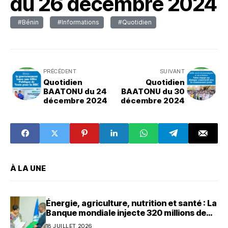
du 26 décembre 2024
#Bénin
#Informations
#Quotidien
PRÉCÉDENT
SUIVANT
Quotidien
Quotidien
BAATONU du 24
BAATONU du 30
décembre 2024
décembre 2024
À LA UNE
Énergie, agriculture, nutrition et santé : La
Banque mondiale injecte 320 millions de
dollars au Bénin
18 JUILLET 2026