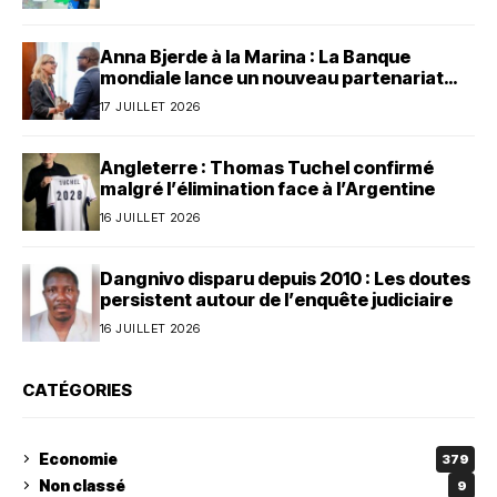
Anna Bjerde à la Marina : La Banque
mondiale lance un nouveau partenariat
avec le Bénin
17 JUILLET 2026
Angleterre : Thomas Tuchel confirmé
malgré l’élimination face à l’Argentine
16 JUILLET 2026
Dangnivo disparu depuis 2010 : Les doutes
persistent autour de l’enquête judiciaire
16 JUILLET 2026
CATÉGORIES
Economie
379
Non classé
9