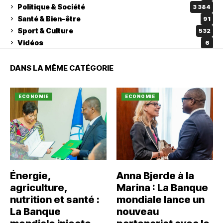
Politique & Société
3 384
Santé & Bien-être
91
Sport & Culture
532
Vidéos
6
DANS LA MÊME CATÉGORIE
ECONOMIE
ECONOMIE
Énergie,
Anna Bjerde à la
agriculture,
Marina : La Banque
nutrition et santé :
mondiale lance un
La Banque
nouveau