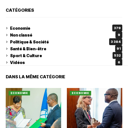
CATÉGORIES
Economie
379
Non classé
9
Politique & Société
3 384
Santé & Bien-être
91
Sport & Culture
532
Vidéos
6
DANS LA MÊME CATÉGORIE
ECONOMIE
ECONOMIE