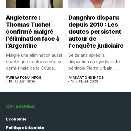
Angleterre :
Dangnivo disparu
Thomas Tuchel
depuis 2010 : Les
confirmé malgré
doutes persistent
l’élimination face à
autour de
l’Argentine
l’enquête judiciaire
Malgré une élimination aussi
Seize ans après la
cruelle que controversée en
disparition du syndicaliste
demi-finale de la Coupe...
béninois Pierre Urbain
Dangnivo, l’affaire...
PAR
BAATONU INFOS
PAR
BAATONU INFOS
16 JUILLET 2026
16 JUILLET 2026
CATÉGORIES
Economie
Politique & Société