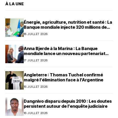
À LA UNE
Énergie, agriculture, nutrition et santé : La
Banque mondiale injecte 320 millions de
dollars au Bénin
18 JUILLET 2026
Anna Bjerde à la Marina : La Banque
mondiale lance un nouveau partenariat
avec le Bénin
17 JUILLET 2026
Angleterre : Thomas Tuchel confirmé
malgré l’élimination face à l’Argentine
16 JUILLET 2026
Dangnivo disparu depuis 2010 : Les doutes
persistent autour de l’enquête judiciaire
16 JUILLET 2026