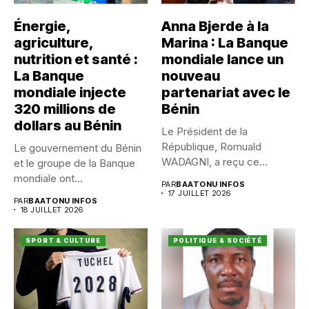
Énergie,
Anna Bjerde à la
agriculture,
Marina : La Banque
nutrition et santé :
mondiale lance un
La Banque
nouveau
mondiale injecte
partenariat avec le
320 millions de
Bénin
dollars au Bénin
Le Président de la
République, Romuald
Le gouvernement du Bénin
WADAGNI, a reçu ce
et le groupe de la Banque
vendredi 17...
mondiale ont...
PAR
BAATONU INFOS
17 JUILLET 2026
PAR
BAATONU INFOS
18 JUILLET 2026
SPORT & CULTURE
POLITIQUE & SOCIÉTÉ