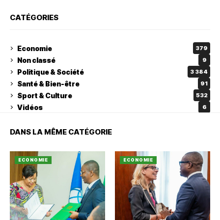
CATÉGORIES
Economie
379
Non classé
9
Politique & Société
3 384
Santé & Bien-être
91
Sport & Culture
532
Vidéos
6
DANS LA MÊME CATÉGORIE
ECONOMIE
ECONOMIE