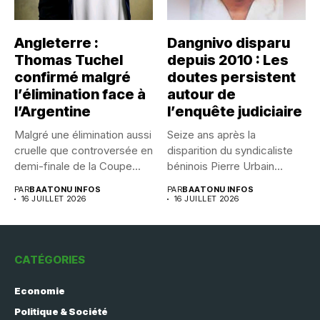
Angleterre :
Dangnivo disparu
Thomas Tuchel
depuis 2010 : Les
confirmé malgré
doutes persistent
l’élimination face à
autour de
l’Argentine
l’enquête judiciaire
Malgré une élimination aussi
Seize ans après la
cruelle que controversée en
disparition du syndicaliste
demi-finale de la Coupe...
béninois Pierre Urbain
Dangnivo, l’affaire...
PAR
BAATONU INFOS
PAR
BAATONU INFOS
16 JUILLET 2026
16 JUILLET 2026
CATÉGORIES
Economie
Politique & Société