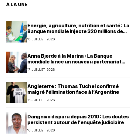
À LA UNE
Énergie, agriculture, nutrition et santé : La
Banque mondiale injecte 320 millions de
dollars au Bénin
18 JUILLET 2026
Anna Bjerde à la Marina : La Banque
mondiale lance un nouveau partenariat
avec le Bénin
17 JUILLET 2026
Angleterre : Thomas Tuchel confirmé
malgré l’élimination face à l’Argentine
16 JUILLET 2026
Dangnivo disparu depuis 2010 : Les doutes
persistent autour de l’enquête judiciaire
16 JUILLET 2026