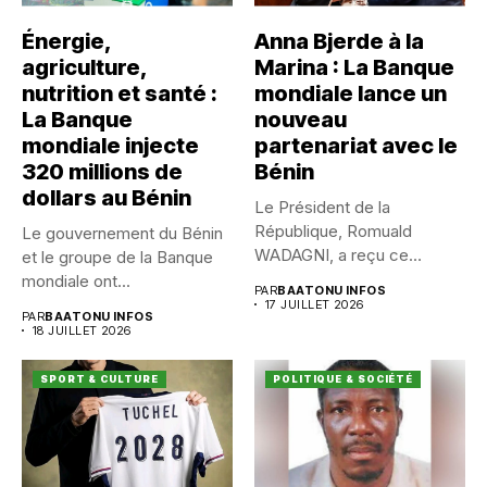
Énergie,
Anna Bjerde à la
agriculture,
Marina : La Banque
nutrition et santé :
mondiale lance un
La Banque
nouveau
mondiale injecte
partenariat avec le
320 millions de
Bénin
dollars au Bénin
Le Président de la
République, Romuald
Le gouvernement du Bénin
WADAGNI, a reçu ce
et le groupe de la Banque
vendredi 17...
mondiale ont...
PAR
BAATONU INFOS
17 JUILLET 2026
PAR
BAATONU INFOS
18 JUILLET 2026
SPORT & CULTURE
POLITIQUE & SOCIÉTÉ