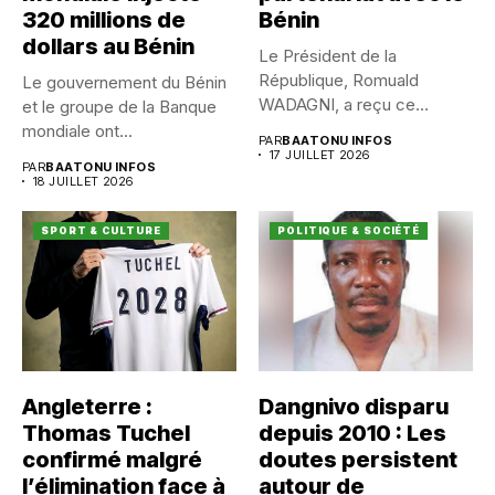
320 millions de
Bénin
dollars au Bénin
Le Président de la
République, Romuald
Le gouvernement du Bénin
WADAGNI, a reçu ce
et le groupe de la Banque
vendredi 17...
mondiale ont...
PAR
BAATONU INFOS
17 JUILLET 2026
PAR
BAATONU INFOS
18 JUILLET 2026
SPORT & CULTURE
POLITIQUE & SOCIÉTÉ
Angleterre :
Dangnivo disparu
Thomas Tuchel
depuis 2010 : Les
confirmé malgré
doutes persistent
l’élimination face à
autour de