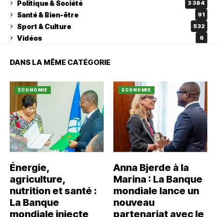
Politique & Société
3 384
Santé & Bien-être
91
Sport & Culture
532
Vidéos
6
DANS LA MÊME CATÉGORIE
ECONOMIE
ECONOMIE
Énergie,
Anna Bjerde à la
agriculture,
Marina : La Banque
nutrition et santé :
mondiale lance un
La Banque
nouveau
mondiale injecte
partenariat avec le