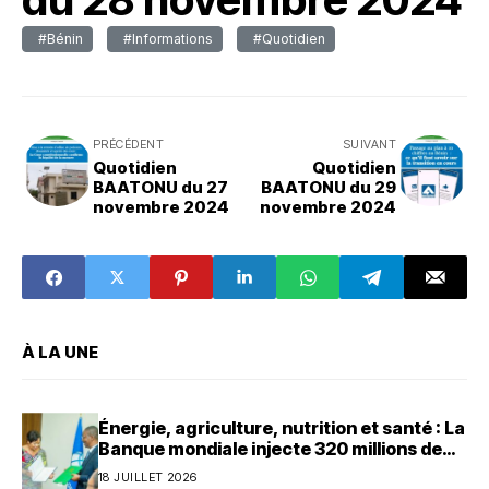
#Bénin
#Informations
#Quotidien
PRÉCÉDENT
SUIVANT
Quotidien
Quotidien
BAATONU du 27
BAATONU du 29
novembre 2024
novembre 2024
À LA UNE
Énergie, agriculture, nutrition et santé : La
Banque mondiale injecte 320 millions de
dollars au Bénin
18 JUILLET 2026