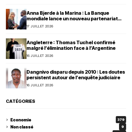
Anna Bjerde à la Marina : La Banque
mondiale lance un nouveau partenariat
avec le Bénin
17 JUILLET 2026
Angleterre : Thomas Tuchel confirmé
malgré l’élimination face à l’Argentine
16 JUILLET 2026
Dangnivo disparu depuis 2010 : Les doutes
persistent autour de l’enquête judiciaire
16 JUILLET 2026
CATÉGORIES
Economie
379
Non classé
9