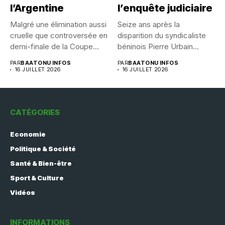
l’Argentine
l’enquête judiciaire
Malgré une élimination aussi
Seize ans après la
cruelle que controversée en
disparition du syndicaliste
demi-finale de la Coupe...
béninois Pierre Urbain
Dangnivo, l’affaire...
PAR
BAATONU INFOS
PAR
BAATONU INFOS
16 JUILLET 2026
16 JUILLET 2026
CATÉGORIES
Economie
Politique & Société
Santé & Bien-être
Sport & Culture
Vidéos
INFORMATIONS