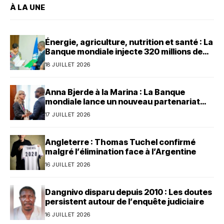
À LA UNE
Énergie, agriculture, nutrition et santé : La
Banque mondiale injecte 320 millions de
dollars au Bénin
18 JUILLET 2026
Anna Bjerde à la Marina : La Banque
mondiale lance un nouveau partenariat
avec le Bénin
17 JUILLET 2026
Angleterre : Thomas Tuchel confirmé
malgré l’élimination face à l’Argentine
16 JUILLET 2026
Dangnivo disparu depuis 2010 : Les doutes
persistent autour de l’enquête judiciaire
16 JUILLET 2026