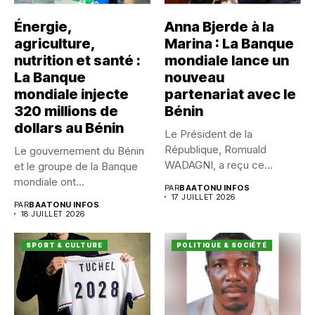
Énergie,
Anna Bjerde à la
agriculture,
Marina : La Banque
nutrition et santé :
mondiale lance un
La Banque
nouveau
mondiale injecte
partenariat avec le
320 millions de
Bénin
dollars au Bénin
Le Président de la
République, Romuald
Le gouvernement du Bénin
WADAGNI, a reçu ce
et le groupe de la Banque
vendredi 17...
mondiale ont...
PAR
BAATONU INFOS
17 JUILLET 2026
PAR
BAATONU INFOS
18 JUILLET 2026
SPORT & CULTURE
POLITIQUE & SOCIÉTÉ