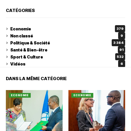
CATÉGORIES
Economie
379
Non classé
9
Politique & Société
3 384
Santé & Bien-être
91
Sport & Culture
532
Vidéos
6
DANS LA MÊME CATÉGORIE
ECONOMIE
ECONOMIE