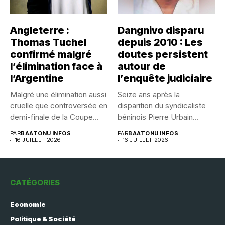
Angleterre :
Dangnivo disparu
Thomas Tuchel
depuis 2010 : Les
confirmé malgré
doutes persistent
l’élimination face à
autour de
l’Argentine
l’enquête judiciaire
Malgré une élimination aussi
Seize ans après la
cruelle que controversée en
disparition du syndicaliste
demi-finale de la Coupe...
béninois Pierre Urbain
Dangnivo, l’affaire...
PAR
BAATONU INFOS
PAR
BAATONU INFOS
16 JUILLET 2026
16 JUILLET 2026
CATÉGORIES
Economie
Politique & Société