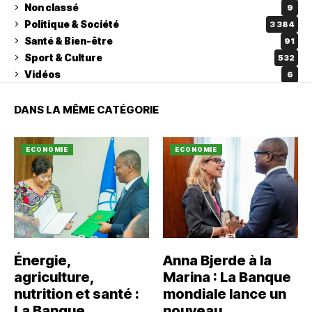
Non classé
9
Politique & Société
3 384
Santé & Bien-être
91
Sport & Culture
532
Vidéos
6
DANS LA MÊME CATÉGORIE
ECONOMIE
ECONOMIE
Énergie,
Anna Bjerde à la
agriculture,
Marina : La Banque
nutrition et santé :
mondiale lance un
La Banque
nouveau