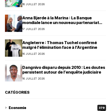
dollars au Bénin
18 JUILLET 2026
Anna Bjerde à la Marina : La Banque
mondiale lance un nouveau partenariat
avec le Bénin
17 JUILLET 2026
Angleterre : Thomas Tuchel confirmé
malgré l’élimination face à l’Argentine
16 JUILLET 2026
Dangnivo disparu depuis 2010 : Les doutes
persistent autour de l’enquête judiciaire
16 JUILLET 2026
CATÉGORIES
Economie
379