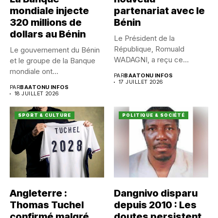
mondiale injecte
partenariat avec le
320 millions de
Bénin
dollars au Bénin
Le Président de la
République, Romuald
Le gouvernement du Bénin
WADAGNI, a reçu ce
et le groupe de la Banque
vendredi 17...
mondiale ont...
PAR
BAATONU INFOS
17 JUILLET 2026
PAR
BAATONU INFOS
18 JUILLET 2026
SPORT & CULTURE
POLITIQUE & SOCIÉTÉ
Angleterre :
Dangnivo disparu
Thomas Tuchel
depuis 2010 : Les
confirmé malgré
doutes persistent