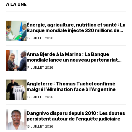
À LA UNE
Énergie, agriculture, nutrition et santé : La
Banque mondiale injecte 320 millions de
dollars au Bénin
18 JUILLET 2026
Anna Bjerde à la Marina : La Banque
mondiale lance un nouveau partenariat
avec le Bénin
17 JUILLET 2026
Angleterre : Thomas Tuchel confirmé
malgré l’élimination face à l’Argentine
16 JUILLET 2026
Dangnivo disparu depuis 2010 : Les doutes
persistent autour de l’enquête judiciaire
16 JUILLET 2026