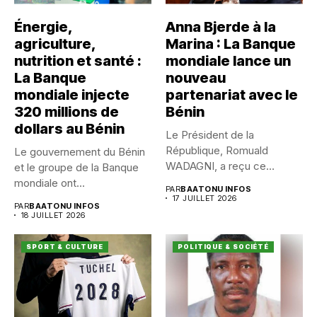
Énergie,
Anna Bjerde à la
agriculture,
Marina : La Banque
nutrition et santé :
mondiale lance un
La Banque
nouveau
mondiale injecte
partenariat avec le
320 millions de
Bénin
dollars au Bénin
Le Président de la
République, Romuald
Le gouvernement du Bénin
WADAGNI, a reçu ce
et le groupe de la Banque
vendredi 17...
mondiale ont...
PAR
BAATONU INFOS
17 JUILLET 2026
PAR
BAATONU INFOS
18 JUILLET 2026
SPORT & CULTURE
POLITIQUE & SOCIÉTÉ