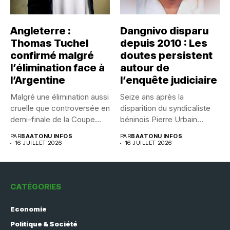
Angleterre :
Dangnivo disparu
Thomas Tuchel
depuis 2010 : Les
confirmé malgré
doutes persistent
l’élimination face à
autour de
l’Argentine
l’enquête judiciaire
Malgré une élimination aussi
Seize ans après la
cruelle que controversée en
disparition du syndicaliste
demi-finale de la Coupe...
béninois Pierre Urbain
Dangnivo, l’affaire...
PAR
BAATONU INFOS
PAR
BAATONU INFOS
16 JUILLET 2026
16 JUILLET 2026
CATÉGORIES
Economie
Politique & Société