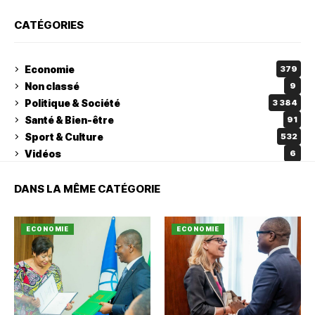
CATÉGORIES
Economie
379
Non classé
9
Politique & Société
3 384
Santé & Bien-être
91
Sport & Culture
532
Vidéos
6
DANS LA MÊME CATÉGORIE
ECONOMIE
ECONOMIE