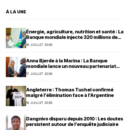
À LA UNE
Énergie, agriculture, nutrition et santé : La
Banque mondiale injecte 320 millions de
dollars au Bénin
18 JUILLET 2026
Anna Bjerde à la Marina : La Banque
mondiale lance un nouveau partenariat
avec le Bénin
17 JUILLET 2026
Angleterre : Thomas Tuchel confirmé
malgré l’élimination face à l’Argentine
16 JUILLET 2026
Dangnivo disparu depuis 2010 : Les doutes
persistent autour de l’enquête judiciaire