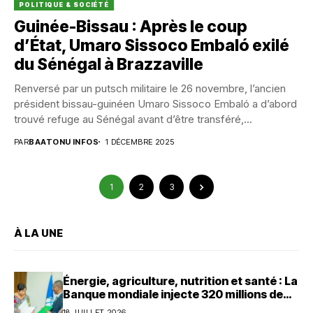
POLITIQUE & SOCIÉTÉ
Guinée-Bissau : Après le coup
d’État, Umaro Sissoco Embaló exilé
du Sénégal à Brazzaville
Renversé par un putsch militaire le 26 novembre, l’ancien
président bissau-guinéen Umaro Sissoco Embaló a d’abord
trouvé refuge au Sénégal avant d’être transféré,...
PAR
BAATONU INFOS
1 DÉCEMBRE 2025
1
2
3
À LA UNE
Énergie, agriculture, nutrition et santé : La
Banque mondiale injecte 320 millions de
dollars au Bénin
18 JUILLET 2026