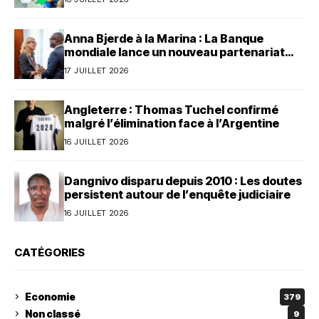
Anna Bjerde à la Marina : La Banque
mondiale lance un nouveau partenariat
avec le Bénin
17 JUILLET 2026
Angleterre : Thomas Tuchel confirmé
malgré l’élimination face à l’Argentine
16 JUILLET 2026
Dangnivo disparu depuis 2010 : Les doutes
persistent autour de l’enquête judiciaire
16 JUILLET 2026
CATÉGORIES
Economie
379
Non classé
9