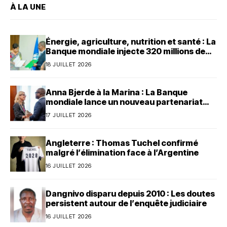
À LA UNE
Énergie, agriculture, nutrition et santé : La
Banque mondiale injecte 320 millions de
dollars au Bénin
18 JUILLET 2026
Anna Bjerde à la Marina : La Banque
mondiale lance un nouveau partenariat
avec le Bénin
17 JUILLET 2026
Angleterre : Thomas Tuchel confirmé
malgré l’élimination face à l’Argentine
16 JUILLET 2026
Dangnivo disparu depuis 2010 : Les doutes
persistent autour de l’enquête judiciaire
16 JUILLET 2026