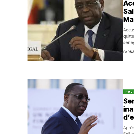
Ac
Sal
Ma
Accus
quitt
sénég
PAR
B
POLI
Sem
ina
d’
Après
Sall 