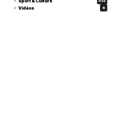
Sport & Culture
532
Vidéos
6