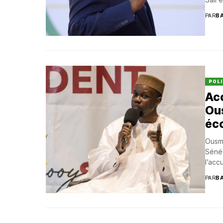
PAR
B
POLI
Ac
Ou
éc
Ousma
Sénég
l’acc
PAR
B