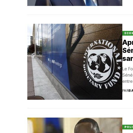
ECO
Apr
Sén
sa
Le Fo
Sénég
entre.
PAR
B
POLI