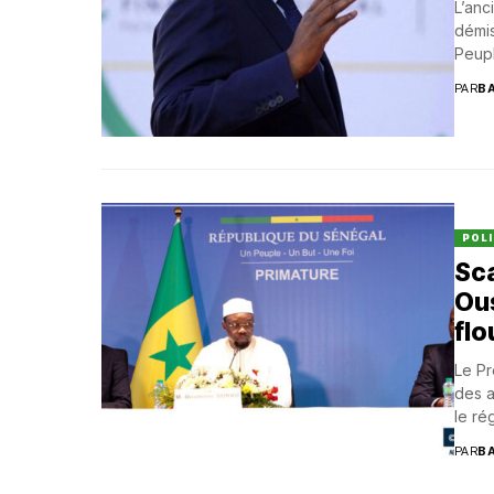
L’anc
démis
Peupl
PAR
B
POLI
Sca
Ou
flo
Le Pr
des a
le ré
PAR
B