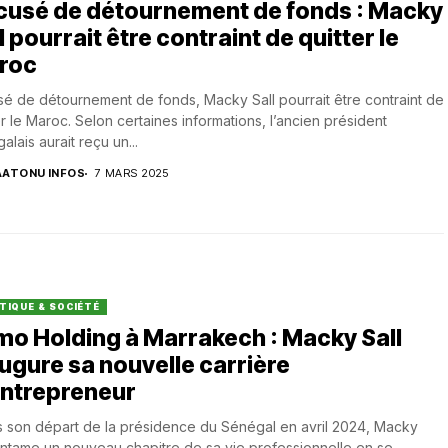
cusé de détournement de fonds : Macky
l pourrait être contraint de quitter le
roc
é de détournement de fonds, Macky Sall pourrait être contraint de
er le Maroc. Selon certaines informations, l’ancien président
alais aurait reçu un...
AATONU INFOS
7 MARS 2025
TIQUE & SOCIÉTÉ
o Holding à Marrakech : Macky Sall
ugure sa nouvelle carrière
entrepreneur
 son départ de la présidence du Sénégal en avril 2024, Macky
entame un nouveau chapitre de sa vie professionnelle en se...