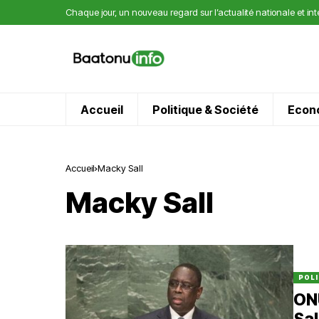
Chaque jour, un nouveau regard sur l’actualité nationale et in
Accueil
Politique & Société
Econ
Accueil
Macky Sall
Macky Sall
POLI
ONU
Sal