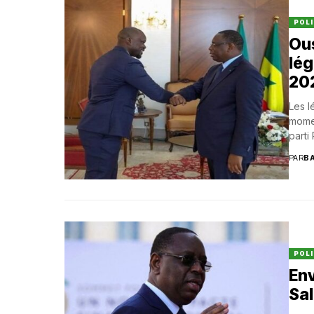
POLI
Ous
lég
20
Les l
mome
parti
PAR
B
POLI
Env
Sal