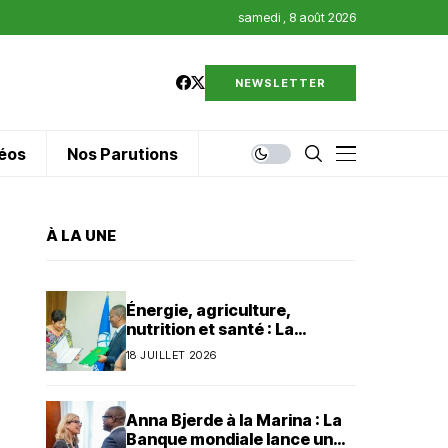
samedi , 8 août 2026
NEWSLETTER
éos
Nos Parutions
À LA UNE
Énergie, agriculture,
nutrition et santé : La
Banque mondiale injecte 320
18 JUILLET 2026
millions de dollars au Bénin
Anna Bjerde à la Marina : La
Banque mondiale lance un