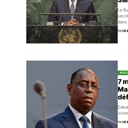
Le Bu
secré
dans 
PAR
B
POLI
7 m
Mac
dé
Dakar
vivem
PAR
B