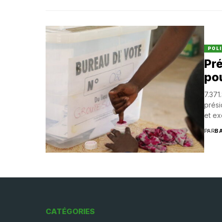
POLI
Pré
pou
7.371
prési
et ex
PAR
B
CATÉGORIES