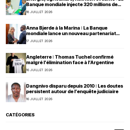
Banque mondiale injecte 320 millions de
dollars au Bénin
18 JUILLET 2026
Anna Bjerde à la Marina : La Banque
mondiale lance un nouveau partenariat
avec le Bénin
17 JUILLET 2026
Angleterre : Thomas Tuchel confirmé
malgré l’élimination face à l’Argentine
16 JUILLET 2026
Dangnivo disparu depuis 2010 : Les doutes
persistent autour de l’enquête judiciaire
16 JUILLET 2026
CATÉGORIES