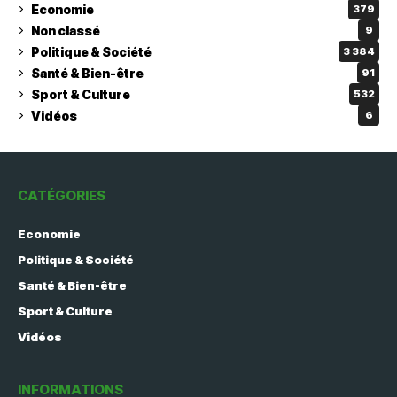
Economie
379
Non classé
9
Politique & Société
3 384
Santé & Bien-être
91
Sport & Culture
532
Vidéos
6
CATÉGORIES
Economie
Politique & Société
Santé & Bien-être
Sport & Culture
Vidéos
INFORMATIONS