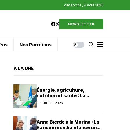
dimanche , 9 août 2026
NEWSLETTER
éos
Nos Parutions
À LA UNE
Énergie, agriculture,
nutrition et santé : La
Banque mondiale injecte 320
18 JUILLET 2026
millions de dollars au Bénin
Anna Bjerde à la Marina : La
Banque mondiale lance un