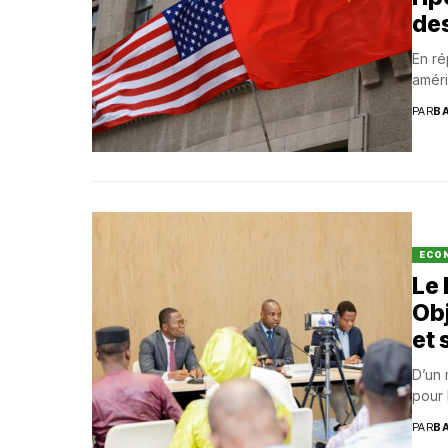
des
En ré
améri
PAR
B
ECO
Le 
Obj
et 
D’un 
pour 
PAR
B