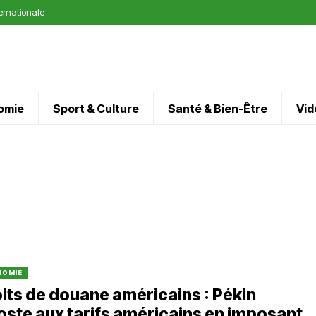
ternationale
omie
Sport & Culture
Santé & Bien-Être
Vid
NOMIE
its de douane américains : Pékin
oste aux tarifs américains en imposant