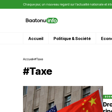
Chaque jour, un nouveau regard sur l’actualité nationale et in
Accueil
Politique & Société
Econ
Accueil
#Taxe
#Taxe
ECO
Dro
rip