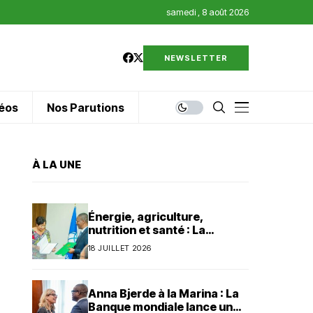
samedi , 8 août 2026
NEWSLETTER
éos
Nos Parutions
À LA UNE
Énergie, agriculture,
nutrition et santé : La
Banque mondiale injecte 320
18 JUILLET 2026
millions de dollars au Bénin
Anna Bjerde à la Marina : La
Banque mondiale lance un