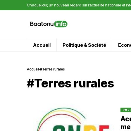
Chaque jour, un nouveau regard sur l’actualité nationale et in
Accueil
Politique & Société
Econ
Accueil
#Terres rurales
#Terres rurales
POLI
Acq
mes