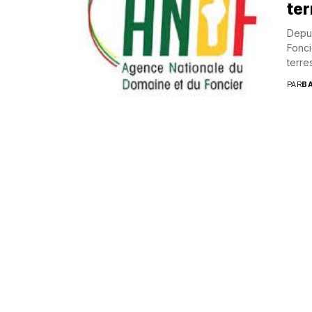
ter
Depui
Fonci
terres
PAR
B