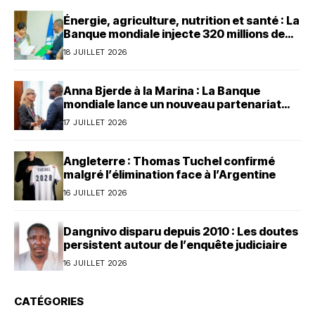
Énergie, agriculture, nutrition et santé : La
Banque mondiale injecte 320 millions de
dollars au Bénin
18 JUILLET 2026
Anna Bjerde à la Marina : La Banque
mondiale lance un nouveau partenariat
avec le Bénin
17 JUILLET 2026
Angleterre : Thomas Tuchel confirmé
malgré l’élimination face à l’Argentine
16 JUILLET 2026
Dangnivo disparu depuis 2010 : Les doutes
persistent autour de l’enquête judiciaire
16 JUILLET 2026
CATÉGORIES