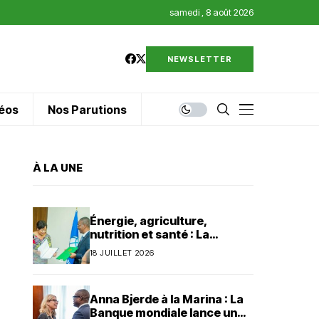
samedi , 8 août 2026
NEWSLETTER
éos
Nos Parutions
À LA UNE
Énergie, agriculture,
nutrition et santé : La
Banque mondiale injecte 320
18 JUILLET 2026
millions de dollars au Bénin
Anna Bjerde à la Marina : La
Banque mondiale lance un