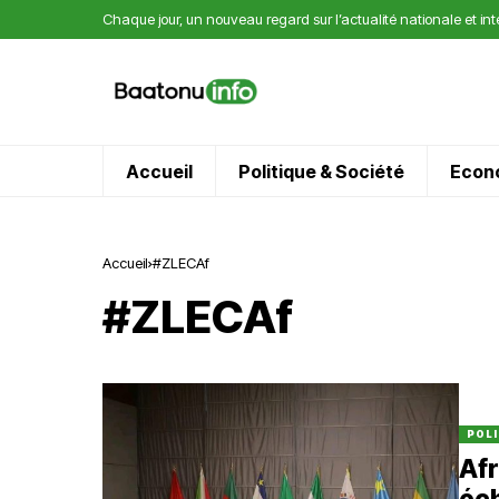
Chaque jour, un nouveau regard sur l’actualité nationale et in
Accueil
Politique & Société
Econ
Accueil
#ZLECAf
#ZLECAf
POLI
Afr
éch