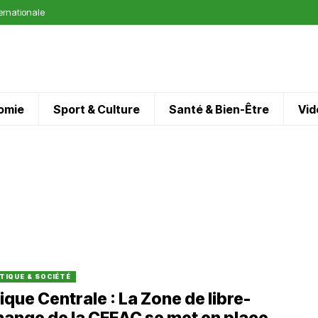
ternationale
omie
Sport & Culture
Santé & Bien-Être
Vid
TIQUE & SOCIÉTÉ
ique Centrale : La Zone de libre-
ange de la CEEAC se met en place