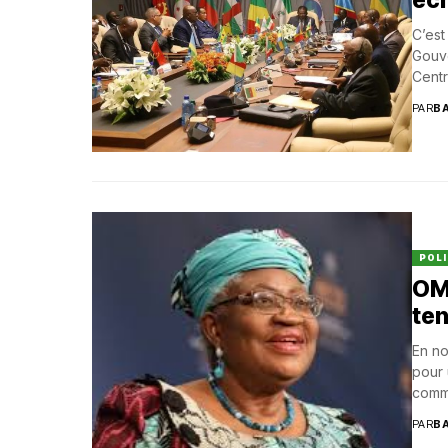
C’est
Gouv
Centr
PAR
B
POLI
OM
ten
En no
pour 
comme
PAR
B