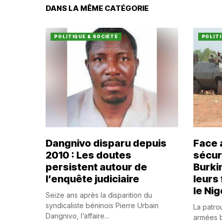
DANS LA MÊME CATÉGORIE
POLITIQUE & SOCIÉTÉ
POLITI
Dangnivo disparu depuis
Face 
2010 : Les doutes
sécuri
persistent autour de
Burki
l’enquête judiciaire
leurs
le Nig
Seize ans après la disparition du
syndicaliste béninois Pierre Urbain
La patrou
Dangnivo, l’affaire...
armées b