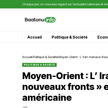
Chaque jour, un nouveau regard sur l’actualité nationale et in
Accueil
Politique & Société
Econ
Accueil
Politique & Société
Moyen-Orient : L’ Iran menace d’ouv
POLITIQUE & SOCIÉTÉ
Moyen-Orient : L’ I
nouveaux fronts » 
américaine