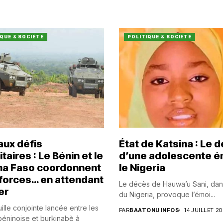
QUE & SOCIÉTÉ
POLITIQUE & SOCIÉTÉ
aux défis
État de Katsina : Le 
taires : Le Bénin et le
d’une adolescente 
na Faso coordonnent
le Nigeria
 forces… en attendant
Le décès de Hauwa’u Sani, dan
er
du Nigeria, provoque l’émoi...
ille conjointe lancée entre les
PAR
BAATONU INFOS
14 JUILLET 2
éninoise et burkinabè à