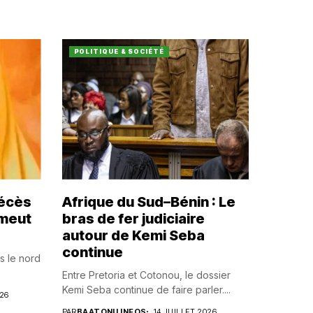
POLITIQUE & SOCIÉTÉ
décès
Afrique du Sud–Bénin : Le
émeut
bras de fer judiciaire
autour de Kemi Seba
continue
s le nord
Entre Pretoria et Cotonou, le dossier
Kemi Seba continue de faire parler....
026
PAR
BAATONU INFOS
14 JUILLET 2026