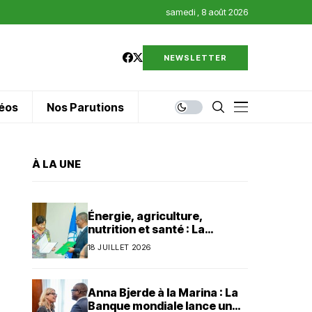
samedi , 8 août 2026
NEWSLETTER
éos
Nos Parutions
À LA UNE
Énergie, agriculture,
nutrition et santé : La
Banque mondiale injecte 320
18 JUILLET 2026
millions de dollars au Bénin
Anna Bjerde à la Marina : La
Banque mondiale lance un