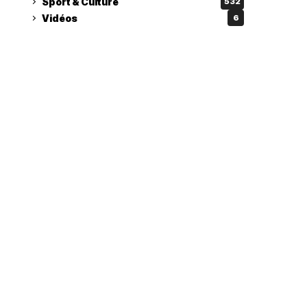
Sport & Culture
532
Vidéos
6