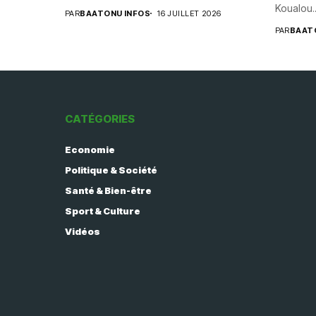
Koualou..
PAR
BAATONU INFOS
16 JUILLET 2026
PAR
BAAT
CATÉGORIES
Economie
Politique & Société
Santé & Bien-être
Sport & Culture
Vidéos