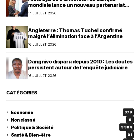
mondiale lance un nouveau partenariat
avec le Bénin
17 JUILLET 2026
Angleterre : Thomas Tuchel confirmé
malgré l’élimination face à l’Argentine
16 JUILLET 2026
Dangnivo disparu depuis 2010 : Les doutes
persistent autour de l’enquête judiciaire
16 JUILLET 2026
CATÉGORIES
Economie
379
Non classé
9
Politique & Société
3 384
Santé & Bien-être
91