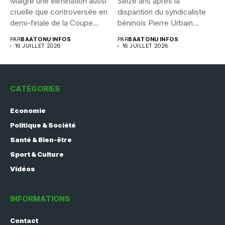
Malgré une élimination aussi
Seize ans après la
cruelle que controversée en
disparition du syndicaliste
demi-finale de la Coupe...
béninois Pierre Urbain
Dangnivo, l’affaire...
PAR
BAATONU INFOS
PAR
BAATONU INFOS
16 JUILLET 2026
16 JUILLET 2026
CATÉGORIES
Economie
Politique & Société
Santé & Bien-être
Sport & Culture
Vidéos
INFORMATIONS
Contact