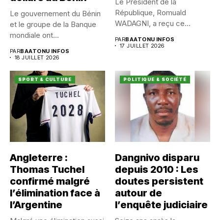
Le Président de la
République, Romuald
Le gouvernement du Bénin
WADAGNI, a reçu ce
et le groupe de la Banque
vendredi 17...
mondiale ont...
PAR
BAATONU INFOS
17 JUILLET 2026
PAR
BAATONU INFOS
18 JUILLET 2026
SPORT & CULTURE
POLITIQUE & SOCIÉTÉ
Angleterre :
Dangnivo disparu
Thomas Tuchel
depuis 2010 : Les
confirmé malgré
doutes persistent
l’élimination face à
autour de
l’Argentine
l’enquête judiciaire