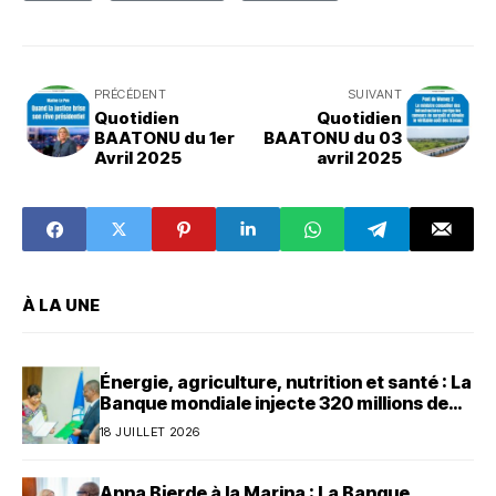
PRÉCÉDENT
SUIVANT
Quotidien
Quotidien
BAATONU du 1er
BAATONU du 03
Avril 2025
avril 2025
À LA UNE
Énergie, agriculture, nutrition et santé : La
Banque mondiale injecte 320 millions de
dollars au Bénin
18 JUILLET 2026
Anna Bjerde à la Marina : La Banque