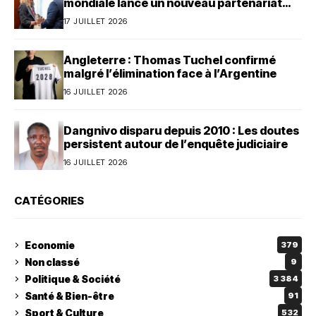
mondiale lance un nouveau partenariat
avec le Bénin
17 JUILLET 2026
Angleterre : Thomas Tuchel confirmé
malgré l’élimination face à l’Argentine
16 JUILLET 2026
Dangnivo disparu depuis 2010 : Les doutes
persistent autour de l’enquête judiciaire
16 JUILLET 2026
CATÉGORIES
Economie
379
Non classé
9
Politique & Société
3 384
Santé & Bien-être
91
Sport & Culture
532