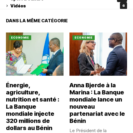
Vidéos
6
DANS LA MÊME CATÉGORIE
ECONOMIE
ECONOMIE
Énergie,
Anna Bjerde à la
agriculture,
Marina : La Banque
nutrition et santé :
mondiale lance un
La Banque
nouveau
mondiale injecte
partenariat avec le
320 millions de
Bénin
dollars au Bénin
Le Président de la