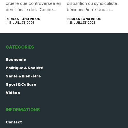
cruelle que controversée en
disparition du syndicaliste
demi-finale de la Coupe...
béninois Pierre Urbain
Dangnivo, l’affaire...
PAR
BAATONU INFOS
PAR
BAATONU INFOS
16 JUILLET 2026
16 JUILLET 2026
CATÉGORIES
Economie
Politique & Société
Santé & Bien-être
Sport & Culture
Vidéos
INFORMATIONS
Contact