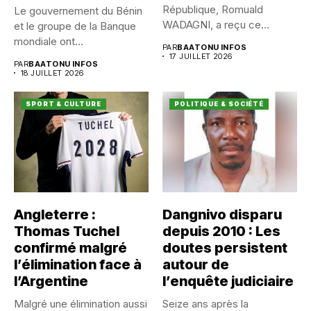
République, Romuald
Le gouvernement du Bénin
WADAGNI, a reçu ce
et le groupe de la Banque
vendredi 17...
mondiale ont...
PAR
BAATONU INFOS
17 JUILLET 2026
PAR
BAATONU INFOS
18 JUILLET 2026
SPORT & CULTURE
POLITIQUE & SOCIÉTÉ
Angleterre :
Dangnivo disparu
Thomas Tuchel
depuis 2010 : Les
confirmé malgré
doutes persistent
l’élimination face à
autour de
l’Argentine
l’enquête judiciaire
Malgré une élimination aussi
Seize ans après la