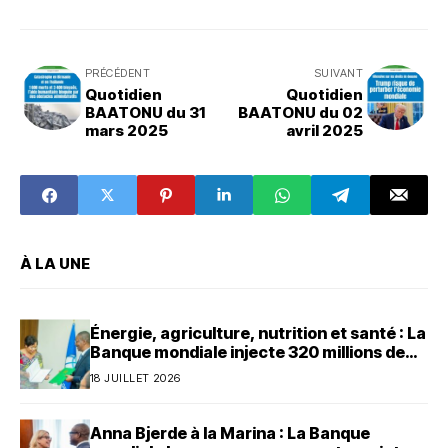
PRÉCÉDENT
SUIVANT
Quotidien
Quotidien
BAATONU du 31
BAATONU du 02
mars 2025
avril 2025
À LA UNE
Énergie, agriculture, nutrition et santé : La
Banque mondiale injecte 320 millions de
dollars au Bénin
18 JUILLET 2026
Anna Bjerde à la Marina : La Banque