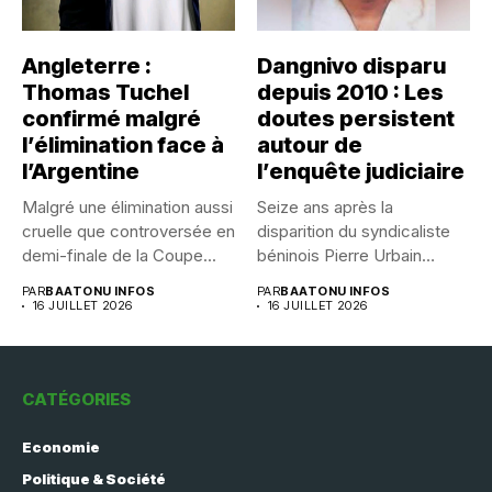
Angleterre :
Dangnivo disparu
Thomas Tuchel
depuis 2010 : Les
confirmé malgré
doutes persistent
l’élimination face à
autour de
l’Argentine
l’enquête judiciaire
Malgré une élimination aussi
Seize ans après la
cruelle que controversée en
disparition du syndicaliste
demi-finale de la Coupe...
béninois Pierre Urbain
Dangnivo, l’affaire...
PAR
BAATONU INFOS
PAR
BAATONU INFOS
16 JUILLET 2026
16 JUILLET 2026
CATÉGORIES
Economie
Politique & Société