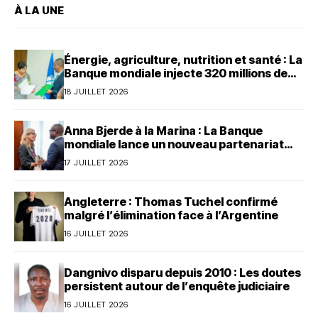
À LA UNE
Énergie, agriculture, nutrition et santé : La
Banque mondiale injecte 320 millions de
dollars au Bénin
18 JUILLET 2026
Anna Bjerde à la Marina : La Banque
mondiale lance un nouveau partenariat
avec le Bénin
17 JUILLET 2026
Angleterre : Thomas Tuchel confirmé
malgré l’élimination face à l’Argentine
16 JUILLET 2026
Dangnivo disparu depuis 2010 : Les doutes
persistent autour de l’enquête judiciaire
16 JUILLET 2026