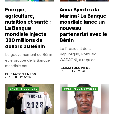
Énergie,
Anna Bjerde à la
agriculture,
Marina : La Banque
nutrition et santé :
mondiale lance un
La Banque
nouveau
mondiale injecte
partenariat avec le
320 millions de
Bénin
dollars au Bénin
Le Président de la
République, Romuald
Le gouvernement du Bénin
WADAGNI, a reçu ce
et le groupe de la Banque
vendredi 17...
mondiale ont...
PAR
BAATONU INFOS
17 JUILLET 2026
PAR
BAATONU INFOS
18 JUILLET 2026
SPORT & CULTURE
POLITIQUE & SOCIÉTÉ