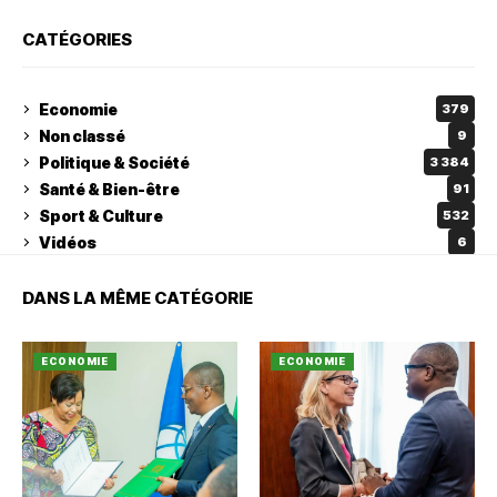
CATÉGORIES
Economie
379
Non classé
9
Politique & Société
3 384
Santé & Bien-être
91
Sport & Culture
532
Vidéos
6
DANS LA MÊME CATÉGORIE
ECONOMIE
ECONOMIE