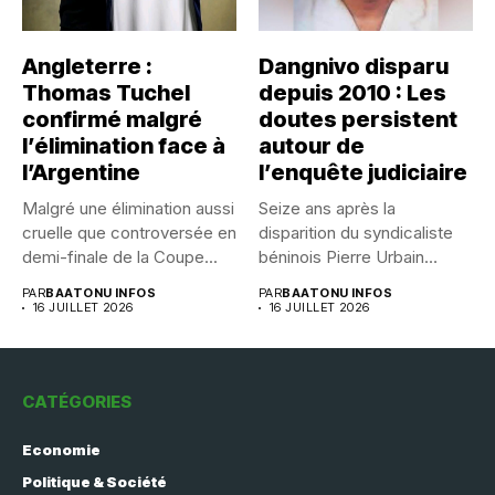
Angleterre :
Dangnivo disparu
Thomas Tuchel
depuis 2010 : Les
confirmé malgré
doutes persistent
l’élimination face à
autour de
l’Argentine
l’enquête judiciaire
Malgré une élimination aussi
Seize ans après la
cruelle que controversée en
disparition du syndicaliste
demi-finale de la Coupe...
béninois Pierre Urbain
Dangnivo, l’affaire...
PAR
BAATONU INFOS
PAR
BAATONU INFOS
16 JUILLET 2026
16 JUILLET 2026
CATÉGORIES
Economie
Politique & Société