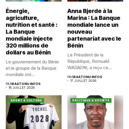
Énergie,
Anna Bjerde à la
agriculture,
Marina : La Banque
nutrition et santé :
mondiale lance un
La Banque
nouveau
mondiale injecte
partenariat avec le
320 millions de
Bénin
dollars au Bénin
Le Président de la
République, Romuald
Le gouvernement du Bénin
WADAGNI, a reçu ce
et le groupe de la Banque
vendredi 17...
mondiale ont...
PAR
BAATONU INFOS
17 JUILLET 2026
PAR
BAATONU INFOS
18 JUILLET 2026
SPORT & CULTURE
POLITIQUE & SOCIÉTÉ