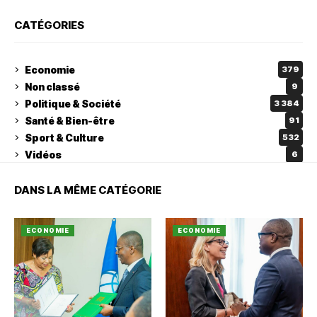
CATÉGORIES
Economie
379
Non classé
9
Politique & Société
3 384
Santé & Bien-être
91
Sport & Culture
532
Vidéos
6
DANS LA MÊME CATÉGORIE
ECONOMIE
ECONOMIE