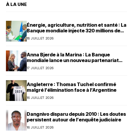
À LA UNE
Énergie, agriculture, nutrition et santé : La
Banque mondiale injecte 320 millions de
dollars au Bénin
18 JUILLET 2026
Anna Bjerde à la Marina : La Banque
mondiale lance un nouveau partenariat
avec le Bénin
17 JUILLET 2026
Angleterre : Thomas Tuchel confirmé
malgré l’élimination face à l’Argentine
16 JUILLET 2026
Dangnivo disparu depuis 2010 : Les doutes
persistent autour de l’enquête judiciaire
16 JUILLET 2026