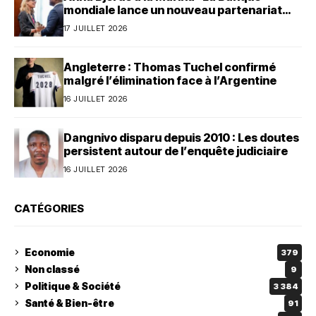
mondiale lance un nouveau partenariat
avec le Bénin
17 JUILLET 2026
Angleterre : Thomas Tuchel confirmé
malgré l’élimination face à l’Argentine
16 JUILLET 2026
Dangnivo disparu depuis 2010 : Les doutes
persistent autour de l’enquête judiciaire
16 JUILLET 2026
CATÉGORIES
Economie
379
Non classé
9
Politique & Société
3 384
Santé & Bien-être
91