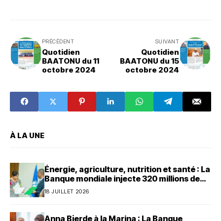
PRÉCÉDENT
SUIVANT
Quotidien
Quotidien
BAATONU du 11
BAATONU du 15
octobre 2024
octobre 2024
À LA UNE
Énergie, agriculture, nutrition et santé : La
Banque mondiale injecte 320 millions de
dollars au Bénin
18 JUILLET 2026
Anna Bjerde à la Marina : La Banque