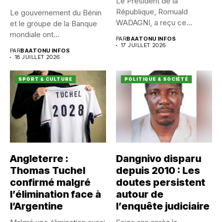
Le Président de la
République, Romuald
Le gouvernement du Bénin
WADAGNI, a reçu ce
et le groupe de la Banque
vendredi 17...
mondiale ont...
PAR
BAATONU INFOS
17 JUILLET 2026
PAR
BAATONU INFOS
18 JUILLET 2026
SPORT & CULTURE
POLITIQUE & SOCIÉTÉ
Angleterre :
Dangnivo disparu
Thomas Tuchel
depuis 2010 : Les
confirmé malgré
doutes persistent
l’élimination face à
autour de
l’Argentine
l’enquête judiciaire