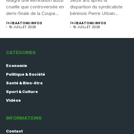
Malgré une élimination aussi
Seize ans après la
cruelle que controversée en
disparition du syndicaliste
demi-finale de la Coupe...
béninois Pierre Urbain
Dangnivo, l’affaire...
PAR
BAATONU INFOS
PAR
BAATONU INFOS
16 JUILLET 2026
16 JUILLET 2026
CATÉGORIES
Economie
Politique & Société
Santé & Bien-être
Sport & Culture
Vidéos
INFORMATIONS
Contact