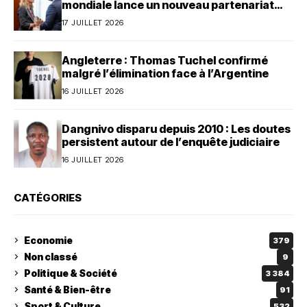
mondiale lance un nouveau partenariat
avec le Bénin
17 JUILLET 2026
Angleterre : Thomas Tuchel confirmé
malgré l’élimination face à l’Argentine
16 JUILLET 2026
Dangnivo disparu depuis 2010 : Les doutes
persistent autour de l’enquête judiciaire
16 JUILLET 2026
CATÉGORIES
Economie
379
Non classé
9
Politique & Société
3 384
Santé & Bien-être
91
Sport & Culture
532