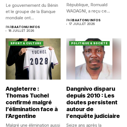
République, Romuald
Le gouvernement du Bénin
WADAGNI, a reçu ce
et le groupe de la Banque
vendredi 17...
mondiale ont...
PAR
BAATONU INFOS
17 JUILLET 2026
PAR
BAATONU INFOS
18 JUILLET 2026
SPORT & CULTURE
POLITIQUE & SOCIÉTÉ
Angleterre :
Dangnivo disparu
Thomas Tuchel
depuis 2010 : Les
confirmé malgré
doutes persistent
l’élimination face à
autour de
l’Argentine
l’enquête judiciaire
Malgré une élimination aussi
Seize ans après la