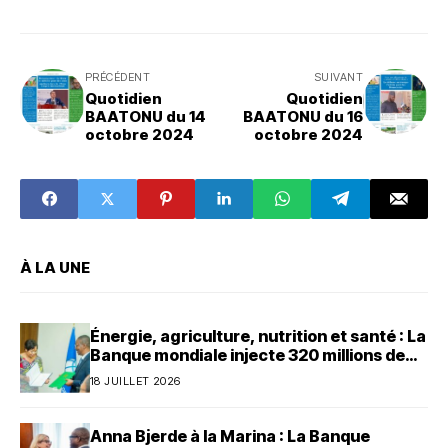
PRÉCÉDENT
SUIVANT
Quotidien
Quotidien
BAATONU du 14
BAATONU du 16
octobre 2024
octobre 2024
À LA UNE
Énergie, agriculture, nutrition et santé : La
Banque mondiale injecte 320 millions de
dollars au Bénin
18 JUILLET 2026
Anna Bjerde à la Marina : La Banque