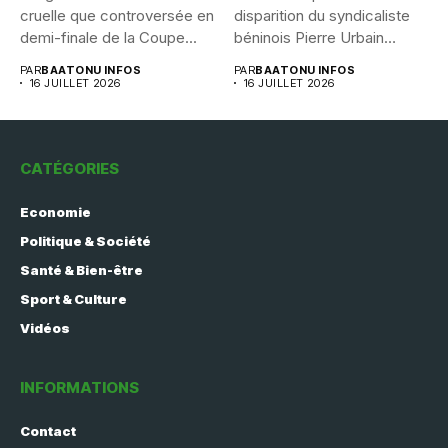
cruelle que controversée en
disparition du syndicaliste
demi-finale de la Coupe...
béninois Pierre Urbain
Dangnivo, l’affaire...
PAR
BAATONU INFOS
PAR
BAATONU INFOS
16 JUILLET 2026
16 JUILLET 2026
CATÉGORIES
Economie
Politique & Société
Santé & Bien-être
Sport & Culture
Vidéos
INFORMATIONS
Contact