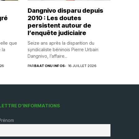
Dangnivo disparu depuis
gré
2010 : Les doutes
persistent autour de
l’enquête judiciaire
uelle que
Seize ans après la disparition du
 la
syndicaliste béninois Pierre Urbain
Dangnivo, l’affaire...
026
PAR
BAATONU INFOS
16 JUILLET 2026
LETTRE D’INFORMATIONS
Prénom