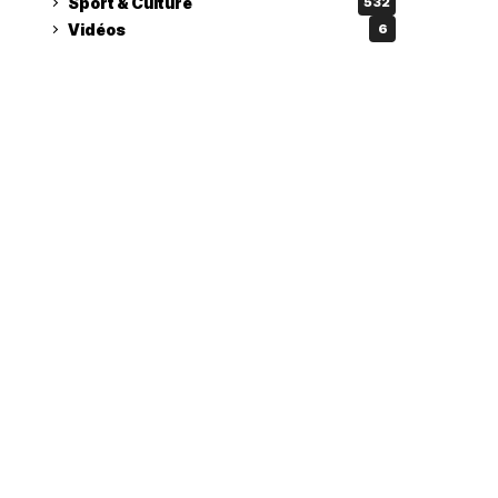
Sport & Culture
532
Vidéos
6