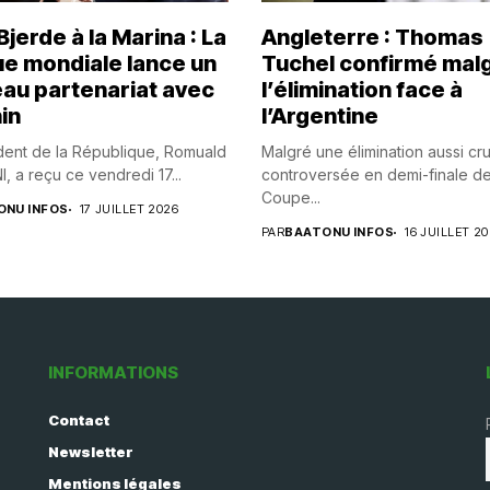
jerde à la Marina : La
Angleterre : Thomas
e mondiale lance un
Tuchel confirmé mal
au partenariat avec
l’élimination face à
in
l’Argentine
dent de la République, Romuald
Malgré une élimination aussi cr
 a reçu ce vendredi 17...
controversée en demi-finale de
Coupe...
ONU INFOS
17 JUILLET 2026
PAR
BAATONU INFOS
16 JUILLET 2
INFORMATIONS
Contact
Newsletter
Mentions légales