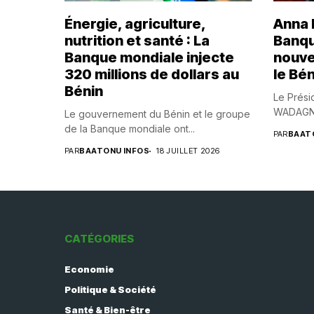
Énergie, agriculture,
Anna B
nutrition et santé : La
Banqu
Banque mondiale injecte
nouve
320 millions de dollars au
le Bén
Bénin
Le Prési
WADAGNI,
Le gouvernement du Bénin et le groupe
de la Banque mondiale ont...
PAR
BAAT
PAR
BAATONU INFOS
18 JUILLET 2026
CATÉGORIES
Economie
Politique & Société
Santé & Bien-être