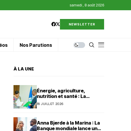
samedi , 8 août 2026
NEWSLETTER
éos
Nos Parutions
À LA UNE
Énergie, agriculture,
nutrition et santé : La
Banque mondiale injecte 320
18 JUILLET 2026
millions de dollars au Bénin
Anna Bjerde à la Marina : La
Banque mondiale lance un