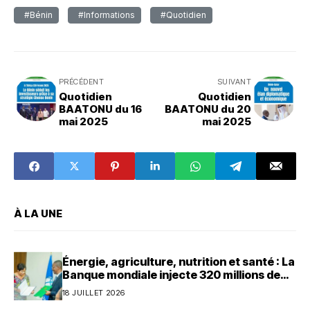
#Bénin
#Informations
#Quotidien
PRÉCÉDENT
SUIVANT
Quotidien
Quotidien
BAATONU du 16
BAATONU du 20
mai 2025
mai 2025
À LA UNE
Énergie, agriculture, nutrition et santé : La
Banque mondiale injecte 320 millions de
dollars au Bénin
18 JUILLET 2026