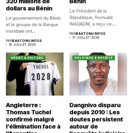
320 millions de
Bénin
dollars au Bénin
Le Président de la
République, Romuald
Le gouvernement du Bénin
WADAGNI, a reçu ce
et le groupe de la Banque
vendredi 17...
mondiale ont...
PAR
BAATONU INFOS
17 JUILLET 2026
PAR
BAATONU INFOS
18 JUILLET 2026
SPORT & CULTURE
POLITIQUE & SOCIÉTÉ
Angleterre :
Dangnivo disparu
Thomas Tuchel
depuis 2010 : Les
confirmé malgré
doutes persistent
l’élimination face à
autour de