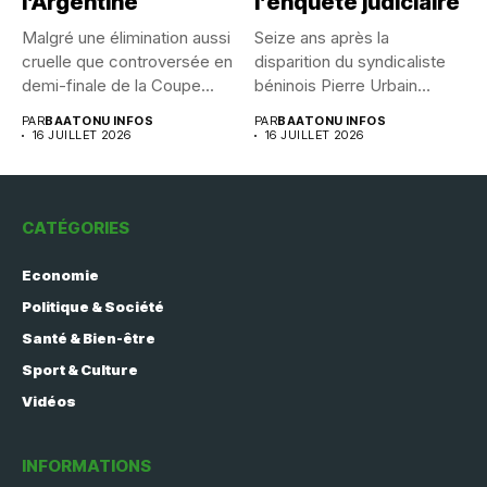
l’Argentine
l’enquête judiciaire
Malgré une élimination aussi
Seize ans après la
cruelle que controversée en
disparition du syndicaliste
demi-finale de la Coupe...
béninois Pierre Urbain
Dangnivo, l’affaire...
PAR
BAATONU INFOS
PAR
BAATONU INFOS
16 JUILLET 2026
16 JUILLET 2026
CATÉGORIES
Economie
Politique & Société
Santé & Bien-être
Sport & Culture
Vidéos
INFORMATIONS