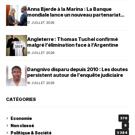
Anna Bjerde à la Marina : La Banque
mondiale lance un nouveau partenariat
avec le Bénin
17 JUILLET 2026
Angleterre : Thomas Tuchel confirmé
malgré l’élimination face à l’Argentine
16 JUILLET 2026
Dangnivo disparu depuis 2010 : Les doutes
persistent autour de l’enquête judiciaire
16 JUILLET 2026
CATÉGORIES
Economie
379
Non classé
9
Politique & Société
3 384