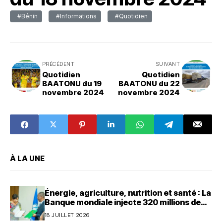
#Bénin
#Informations
#Quotidien
PRÉCÉDENT
SUIVANT
Quotidien
Quotidien
BAATONU du 19
BAATONU du 22
novembre 2024
novembre 2024
À LA UNE
Énergie, agriculture, nutrition et santé : La
Banque mondiale injecte 320 millions de
dollars au Bénin
18 JUILLET 2026