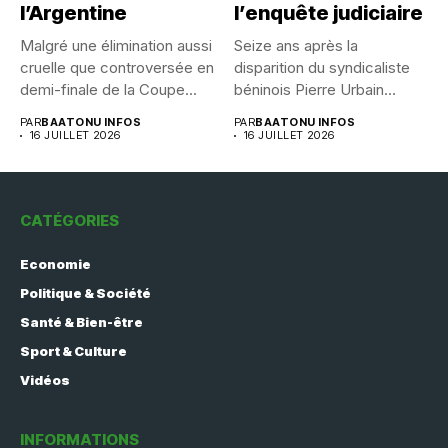
l’Argentine
l’enquête judiciaire
Malgré une élimination aussi
Seize ans après la
cruelle que controversée en
disparition du syndicaliste
demi-finale de la Coupe...
béninois Pierre Urbain
Dangnivo, l’affaire...
PAR
BAATONU INFOS
PAR
BAATONU INFOS
16 JUILLET 2026
16 JUILLET 2026
CATÉGORIES
Economie
Politique & Société
Santé & Bien-être
Sport & Culture
Vidéos
INFORMATIONS