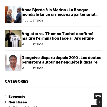
Anna Bjerde à la Marina : La Banque
mondiale lance un nouveau partenariat
avec le Bénin
17 JUILLET 2026
Angleterre : Thomas Tuchel confirmé
malgré l’élimination face à l’Argentine
16 JUILLET 2026
Dangnivo disparu depuis 2010 : Les doutes
persistent autour de l’enquête judiciaire
16 JUILLET 2026
CATÉGORIES
Economie
379
Non classé
9