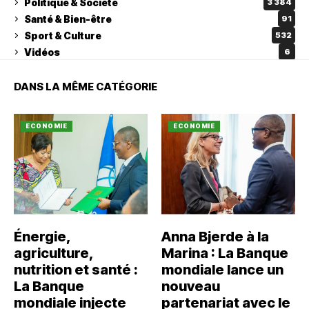
Politique & Société
3 384
Santé & Bien-être
91
Sport & Culture
532
Vidéos
6
DANS LA MÊME CATÉGORIE
ECONOMIE
ECONOMIE
Énergie,
Anna Bjerde à la
agriculture,
Marina : La Banque
nutrition et santé :
mondiale lance un
La Banque
nouveau
mondiale injecte
partenariat avec le