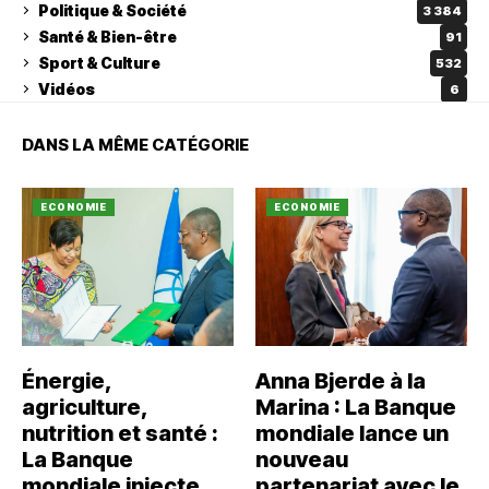
Politique & Société
3 384
Santé & Bien-être
91
Sport & Culture
532
Vidéos
6
DANS LA MÊME CATÉGORIE
ECONOMIE
ECONOMIE
Énergie,
Anna Bjerde à la
agriculture,
Marina : La Banque
nutrition et santé :
mondiale lance un
La Banque
nouveau
mondiale injecte
partenariat avec le