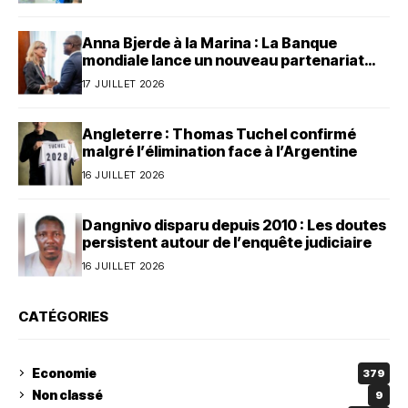
Anna Bjerde à la Marina : La Banque
mondiale lance un nouveau partenariat
avec le Bénin
17 JUILLET 2026
Angleterre : Thomas Tuchel confirmé
malgré l’élimination face à l’Argentine
16 JUILLET 2026
Dangnivo disparu depuis 2010 : Les doutes
persistent autour de l’enquête judiciaire
16 JUILLET 2026
CATÉGORIES
Economie
379
Non classé
9