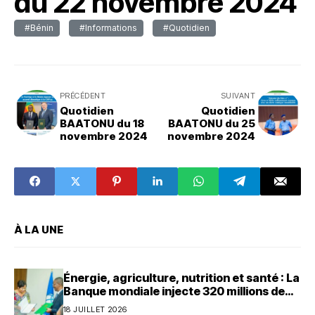
du 22 novembre 2024
#Bénin
#Informations
#Quotidien
PRÉCÉDENT
SUIVANT
Quotidien
Quotidien
BAATONU du 18
BAATONU du 25
novembre 2024
novembre 2024
À LA UNE
Énergie, agriculture, nutrition et santé : La
Banque mondiale injecte 320 millions de
dollars au Bénin
18 JUILLET 2026