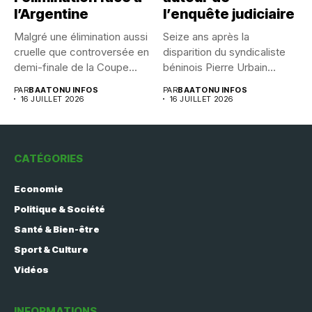
l’Argentine
l’enquête judiciaire
Malgré une élimination aussi
Seize ans après la
cruelle que controversée en
disparition du syndicaliste
demi-finale de la Coupe...
béninois Pierre Urbain
Dangnivo, l’affaire...
PAR
BAATONU INFOS
PAR
BAATONU INFOS
16 JUILLET 2026
16 JUILLET 2026
CATÉGORIES
Economie
Politique & Société
Santé & Bien-être
Sport & Culture
Vidéos
INFORMATIONS