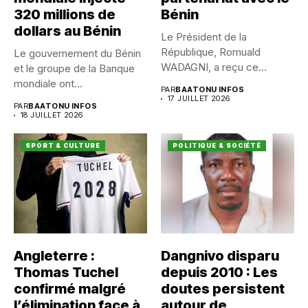
320 millions de
Bénin
dollars au Bénin
Le Président de la
République, Romuald
Le gouvernement du Bénin
WADAGNI, a reçu ce
et le groupe de la Banque
vendredi 17...
mondiale ont...
PAR
BAATONU INFOS
17 JUILLET 2026
PAR
BAATONU INFOS
18 JUILLET 2026
SPORT & CULTURE
POLITIQUE & SOCIÉTÉ
Angleterre :
Dangnivo disparu
Thomas Tuchel
depuis 2010 : Les
confirmé malgré
doutes persistent
l’élimination face à
autour de