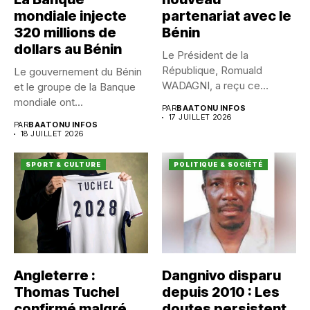
mondiale injecte
partenariat avec le
320 millions de
Bénin
dollars au Bénin
Le Président de la
République, Romuald
Le gouvernement du Bénin
WADAGNI, a reçu ce
et le groupe de la Banque
vendredi 17...
mondiale ont...
PAR
BAATONU INFOS
17 JUILLET 2026
PAR
BAATONU INFOS
18 JUILLET 2026
SPORT & CULTURE
POLITIQUE & SOCIÉTÉ
Angleterre :
Dangnivo disparu
Thomas Tuchel
depuis 2010 : Les
confirmé malgré
doutes persistent