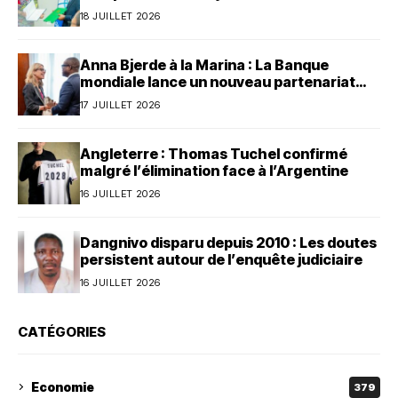
dollars au Bénin
18 JUILLET 2026
Anna Bjerde à la Marina : La Banque
mondiale lance un nouveau partenariat
avec le Bénin
17 JUILLET 2026
Angleterre : Thomas Tuchel confirmé
malgré l’élimination face à l’Argentine
16 JUILLET 2026
Dangnivo disparu depuis 2010 : Les doutes
persistent autour de l’enquête judiciaire
16 JUILLET 2026
CATÉGORIES
Economie
379