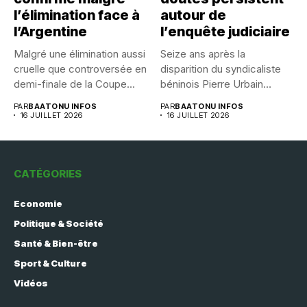
l’élimination face à
autour de
l’Argentine
l’enquête judiciaire
Malgré une élimination aussi
Seize ans après la
cruelle que controversée en
disparition du syndicaliste
demi-finale de la Coupe...
béninois Pierre Urbain
Dangnivo, l’affaire...
PAR
BAATONU INFOS
PAR
BAATONU INFOS
16 JUILLET 2026
16 JUILLET 2026
CATÉGORIES
Economie
Politique & Société
Santé & Bien-être
Sport & Culture
Vidéos