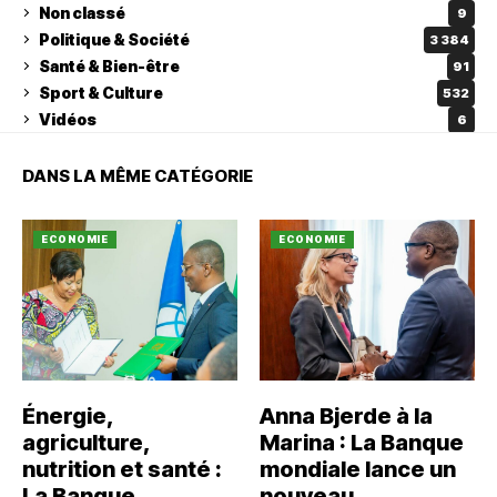
Non classé
9
Politique & Société
3 384
Santé & Bien-être
91
Sport & Culture
532
Vidéos
6
DANS LA MÊME CATÉGORIE
ECONOMIE
ECONOMIE
Énergie,
Anna Bjerde à la
agriculture,
Marina : La Banque
nutrition et santé :
mondiale lance un
La Banque
nouveau