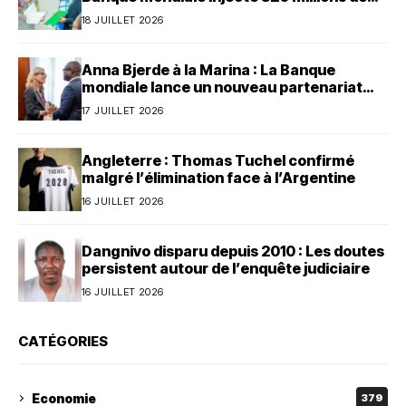
dollars au Bénin
18 JUILLET 2026
Anna Bjerde à la Marina : La Banque
mondiale lance un nouveau partenariat
avec le Bénin
17 JUILLET 2026
Angleterre : Thomas Tuchel confirmé
malgré l’élimination face à l’Argentine
16 JUILLET 2026
Dangnivo disparu depuis 2010 : Les doutes
persistent autour de l’enquête judiciaire
16 JUILLET 2026
CATÉGORIES
Economie
379