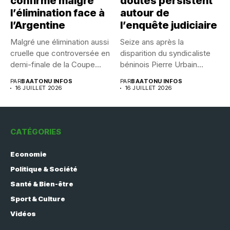
confirmé malgré
doutes persistent
l’élimination face à
autour de
l’Argentine
l’enquête judiciaire
Malgré une élimination aussi
Seize ans après la
cruelle que controversée en
disparition du syndicaliste
demi-finale de la Coupe...
béninois Pierre Urbain
Dangnivo, l’affaire...
PAR
BAATONU INFOS
PAR
BAATONU INFOS
16 JUILLET 2026
16 JUILLET 2026
CATÉGORIES
Economie
Politique & Société
Santé & Bien-être
Sport & Culture
Vidéos