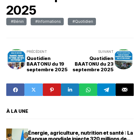
2025
#Bénin
#Informations
#Quotidien
PRÉCÉDENT
SUIVANT
Quotidien
Quotidien
BAATONU du 19
BAATONU du 23
septembre 2025
septembre 2025
À LA UNE
Énergie, agriculture, nutrition et santé : La
Banque mondiale injecte 320 millions de