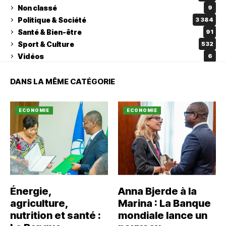
Non classé
9
Politique & Société
3 384
Santé & Bien-être
91
Sport & Culture
532
Vidéos
6
DANS LA MÊME CATÉGORIE
ECONOMIE
ECONOMIE
Énergie,
Anna Bjerde à la
agriculture,
Marina : La Banque
nutrition et santé :
mondiale lance un