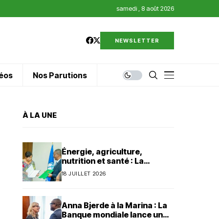
samedi , 8 août 2026
NEWSLETTER
éos
Nos Parutions
À LA UNE
Énergie, agriculture,
nutrition et santé : La
Banque mondiale injecte 320
18 JUILLET 2026
millions de dollars au Bénin
Anna Bjerde à la Marina : La
Banque mondiale lance un