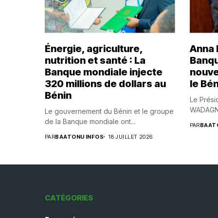
Énergie, agriculture,
Anna B
nutrition et santé : La
Banqu
Banque mondiale injecte
nouve
320 millions de dollars au
le Bén
Bénin
Le Prési
WADAGNI,
Le gouvernement du Bénin et le groupe
de la Banque mondiale ont...
PAR
BAAT
PAR
BAATONU INFOS
18 JUILLET 2026
CATÉGORIES