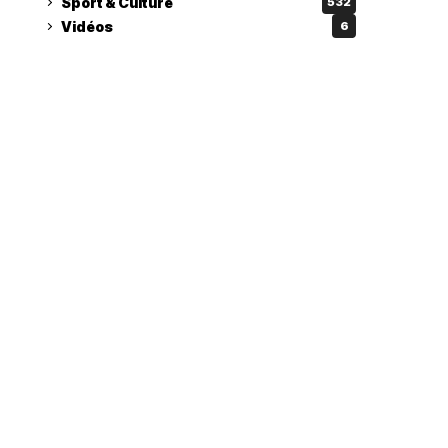
Sport & Culture
532
Vidéos
6