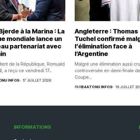
jerde à la Marina : La
Angleterre : Thomas
e mondiale lance un
Tuchel confirmé mal
au partenariat avec
l’élimination face à
in
l’Argentine
dent de la République, Romuald
Malgré une élimination aussi cr
 a reçu ce vendredi 17...
controversée en demi-finale de
Coupe...
ONU INFOS
17 JUILLET 2026
PAR
BAATONU INFOS
16 JUILLET 2
INFORMATIONS