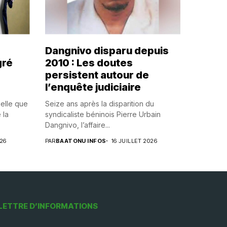
Dangnivo disparu depuis
gré
2010 : Les doutes
persistent autour de
l’enquête judiciaire
uelle que
Seize ans après la disparition du
 la
syndicaliste béninois Pierre Urbain
Dangnivo, l’affaire...
026
PAR
BAATONU INFOS
16 JUILLET 2026
LETTRE D’INFORMATIONS