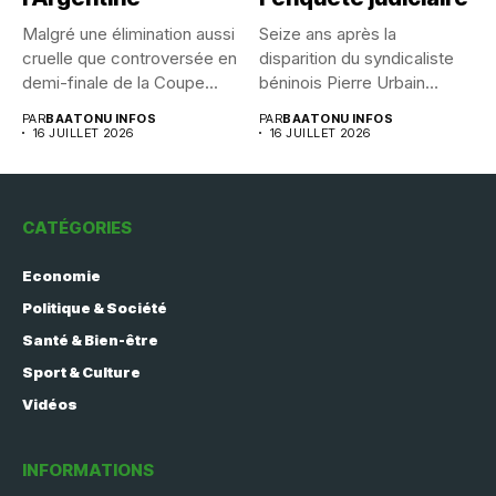
Malgré une élimination aussi
Seize ans après la
cruelle que controversée en
disparition du syndicaliste
demi-finale de la Coupe...
béninois Pierre Urbain
Dangnivo, l’affaire...
PAR
BAATONU INFOS
PAR
BAATONU INFOS
16 JUILLET 2026
16 JUILLET 2026
CATÉGORIES
Economie
Politique & Société
Santé & Bien-être
Sport & Culture
Vidéos
INFORMATIONS