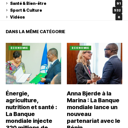
Santé & Bien-être
91
Sport & Culture
532
Vidéos
6
DANS LA MÊME CATÉGORIE
ECONOMIE
ECONOMIE
Énergie,
Anna Bjerde à la
agriculture,
Marina : La Banque
nutrition et santé :
mondiale lance un
La Banque
nouveau
mondiale injecte
partenariat avec le
320 millions de
Bénin