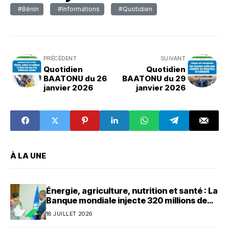
#Bénin
#Informations
#Quotidien
PRÉCÉDENT
SUIVANT
Quotidien
Quotidien
BAATONU du 26
BAATONU du 29
janvier 2026
janvier 2026
À LA UNE
Énergie, agriculture, nutrition et santé : La
Banque mondiale injecte 320 millions de
dollars au Bénin
18 JUILLET 2026