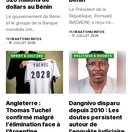
dollars au Bénin
Le Président de la
République, Romuald
Le gouvernement du Bénin
WADAGNI, a reçu ce
et le groupe de la Banque
vendredi 17...
mondiale ont...
PAR
BAATONU INFOS
17 JUILLET 2026
PAR
BAATONU INFOS
18 JUILLET 2026
SPORT & CULTURE
POLITIQUE & SOCIÉTÉ
Angleterre :
Dangnivo disparu
Thomas Tuchel
depuis 2010 : Les
confirmé malgré
doutes persistent
l’élimination face à
autour de
l’Argentine
l’enquête judiciaire