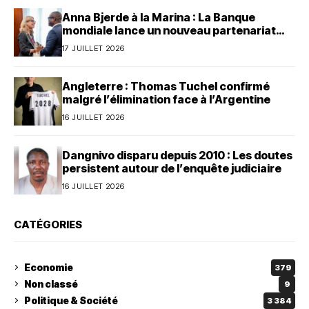
Anna Bjerde à la Marina : La Banque
mondiale lance un nouveau partenariat
avec le Bénin
17 JUILLET 2026
Angleterre : Thomas Tuchel confirmé
malgré l’élimination face à l’Argentine
16 JUILLET 2026
Dangnivo disparu depuis 2010 : Les doutes
persistent autour de l’enquête judiciaire
16 JUILLET 2026
CATÉGORIES
Economie
379
Non classé
9
Politique & Société
3 384