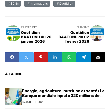
#Bénin
#Informations
#Quotidien
PRÉCÉDENT
SUIVANT
Quotidien
Quotidien
BAATONU du 28
BAATONU du 02
janvier 2026
février 2026
À LA UNE
Énergie, agriculture, nutrition et santé : La
Banque mondiale injecte 320 millions de
dollars au Bénin
18 JUILLET 2026