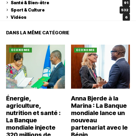
Santé & Bien-être
91
Sport & Culture
532
Vidéos
6
DANS LA MÊME CATÉGORIE
ECONOMIE
ECONOMIE
Énergie,
Anna Bjerde à la
agriculture,
Marina : La Banque
nutrition et santé :
mondiale lance un
La Banque
nouveau
mondiale injecte
partenariat avec le
320 millions de
Bénin