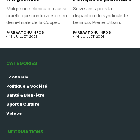
Malgré une élimination aussi
Seize ans après la
cruelle que controversée en
disparition du syndicaliste
demi-finale de la Coupe...
béninois Pierre Urbain
Dangnivo, l’affaire...
PAR
BAATONU INFOS
PAR
BAATONU INFOS
16 JUILLET 2026
16 JUILLET 2026
CATÉGORIES
Economie
Politique & Société
Santé & Bien-être
Sport & Culture
Vidéos
INFORMATIONS