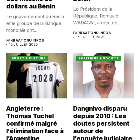
dollars au Bénin
Le Président de la
République, Romuald
Le gouvernement du Bénin
WADAGNI, a reçu ce
et le groupe de la Banque
vendredi 17...
mondiale ont...
PAR
BAATONU INFOS
17 JUILLET 2026
PAR
BAATONU INFOS
18 JUILLET 2026
SPORT & CULTURE
POLITIQUE & SOCIÉTÉ
Angleterre :
Dangnivo disparu
Thomas Tuchel
depuis 2010 : Les
confirmé malgré
doutes persistent
l’élimination face à
autour de
l’Argentine
l’enquête judiciaire