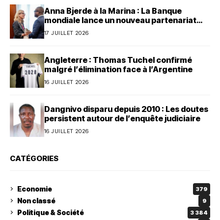
Anna Bjerde à la Marina : La Banque
mondiale lance un nouveau partenariat
avec le Bénin
17 JUILLET 2026
Angleterre : Thomas Tuchel confirmé
malgré l’élimination face à l’Argentine
16 JUILLET 2026
Dangnivo disparu depuis 2010 : Les doutes
persistent autour de l’enquête judiciaire
16 JUILLET 2026
CATÉGORIES
Economie
379
Non classé
9
Politique & Société
3 384