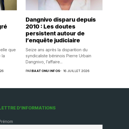
Dangnivo disparu depuis
gré
2010 : Les doutes
persistent autour de
l’enquête judiciaire
uelle que
Seize ans après la disparition du
 la
syndicaliste béninois Pierre Urbain
Dangnivo, l’affaire...
026
PAR
BAATONU INFOS
16 JUILLET 2026
LETTRE D’INFORMATIONS
Prénom