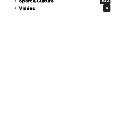
Sport & Culture
532
Vidéos
6