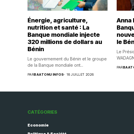
Énergie, agriculture,
Anna B
nutrition et santé : La
Banqu
Banque mondiale injecte
nouve
320 millions de dollars au
le Bén
Bénin
Le Prési
WADAGNI,
Le gouvernement du Bénin et le groupe
de la Banque mondiale ont...
PAR
BAAT
PAR
BAATONU INFOS
18 JUILLET 2026
CATÉGORIES
Economie
Politique & Société