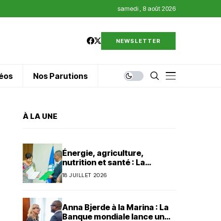
samedi , 8 août 2026
NEWSLETTER
éos
Nos Parutions
À LA UNE
Énergie, agriculture,
nutrition et santé : La
Banque mondiale injecte 320
18 JUILLET 2026
millions de dollars au Bénin
Anna Bjerde à la Marina : La
Banque mondiale lance un