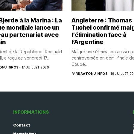
jerde à la Marina : La
Angleterre : Thomas
e mondiale lance un
Tuchel confirmé mal
au partenariat avec
l’élimination face à
in
l’Argentine
dent de la République, Romuald
Malgré une élimination aussi cr
 a reçu ce vendredi 17...
controversée en demi-finale de
Coupe...
ONU INFOS
17 JUILLET 2026
PAR
BAATONU INFOS
16 JUILLET 2
INFORMATIONS
Contact
Newsletter