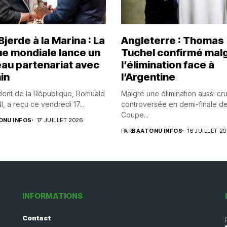
jerde à la Marina : La
Angleterre : Thomas
e mondiale lance un
Tuchel confirmé mal
au partenariat avec
l’élimination face à
in
l’Argentine
dent de la République, Romuald
Malgré une élimination aussi cr
 a reçu ce vendredi 17...
controversée en demi-finale de
Coupe...
ONU INFOS
17 JUILLET 2026
PAR
BAATONU INFOS
16 JUILLET 2
INFORMATIONS
Contact