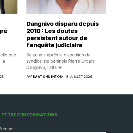
Dangnivo disparu depuis
gré
2010 : Les doutes
persistent autour de
l’enquête judiciaire
uelle que
Seize ans après la disparition du
 la
syndicaliste béninois Pierre Urbain
Dangnivo, l’affaire...
026
PAR
BAATONU INFOS
16 JUILLET 2026
LETTRE D’INFORMATIONS
Prénom