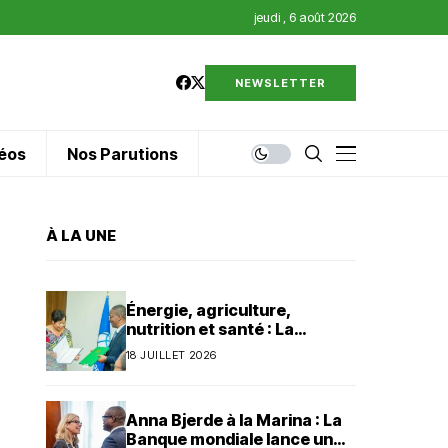
jeudi , 6 août 2026
NEWSLETTER
éos
Nos Parutions
À LA UNE
Énergie, agriculture,
nutrition et santé : La
Banque mondiale injecte 320
18 JUILLET 2026
millions de dollars au Bénin
Anna Bjerde à la Marina : La
Banque mondiale lance un