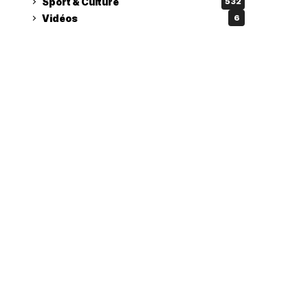
Sport & Culture
532
Vidéos
6