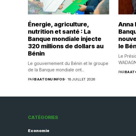
Énergie, agriculture,
Anna B
nutrition et santé : La
Banqu
Banque mondiale injecte
nouve
320 millions de dollars au
le Bén
Bénin
Le Prési
WADAGNI,
Le gouvernement du Bénin et le groupe
de la Banque mondiale ont...
PAR
BAAT
PAR
BAATONU INFOS
18 JUILLET 2026
CATÉGORIES
Economie